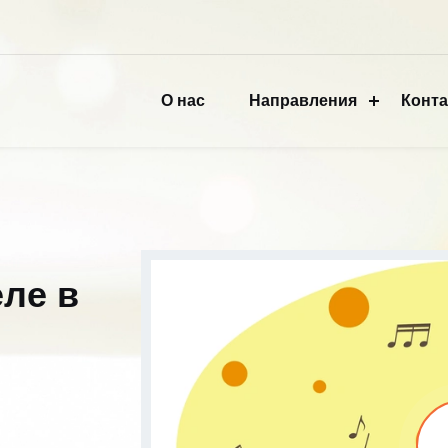
О нас
Направления
Конт
еле в