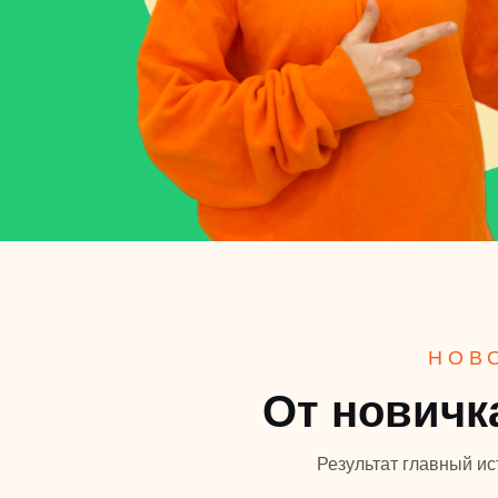
НОВ
От новичк
Результат главный ис