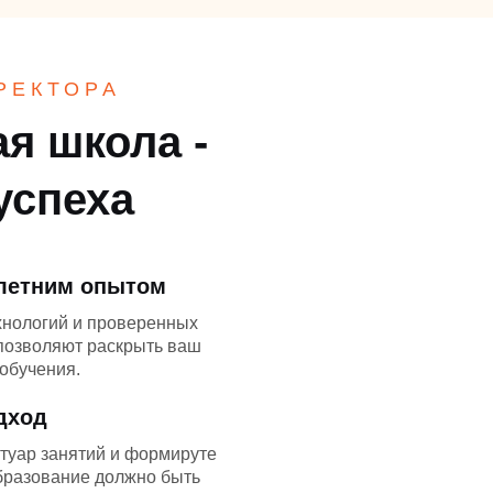
РЕКТОРА
я школа -
успеха
-летним опытом
хнологий и проверенных
 позволяют раскрыть ваш
обучения.
дход
туар занятий и формируте
бразование должно быть