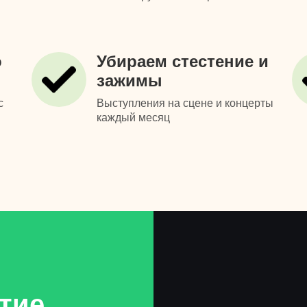
о
Убираем стестение и
зажимы
с
Выступления на сцене и концерты
каждый месяц
тие